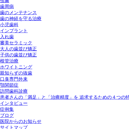
虫歯
歯周病
歯のメンテナンス
歯の神経を守る治療
小児歯科
インプラント
入れ歯
審美セラミック
大人の歯並び矯正
子供の歯並び矯正
根管治療
ホワイトニング
親知らずの抜歯
口臭専門外来
顎関節症
訪問歯科診療
患者さんの「満足」と「治療精度」を 追求するための４つの
インタビュー
症例集
ブログ
医院からのお知らせ
サイトマップ