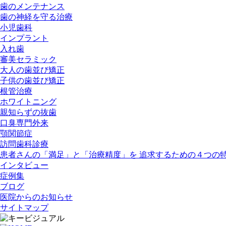
歯のメンテナンス
歯の神経を守る治療
小児歯科
インプラント
入れ歯
審美セラミック
大人の歯並び矯正
子供の歯並び矯正
根管治療
ホワイトニング
親知らずの抜歯
口臭専門外来
顎関節症
訪問歯科診療
患者さんの「満足」と「治療精度」を 追求するための４つの
インタビュー
症例集
ブログ
医院からのお知らせ
サイトマップ