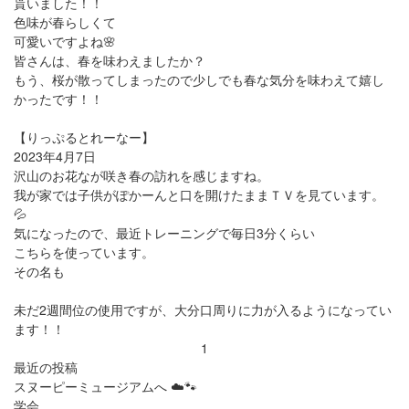
貰いました！！
色味が春らしくて
可愛いですよね🌸
皆さんは、春を味わえましたか？
もう、桜が散ってしまったので少しでも春な気分を味わえて嬉し
かったです！！
【りっぷるとれーなー】
2023年4月7日
沢山のお花なが咲き春の訪れを感じますね。
我が家では子供がぽかーんと口を開けたままＴＶを見ています。
💦
気になったので、最近トレーニングで毎日3分くらい
こちらを使っています。
その名も
未だ2週間位の使用ですが、大分口周りに力が入るようになってい
ます！！
1
最近の投稿
スヌーピーミュージアムへ ☁️🐾
学会