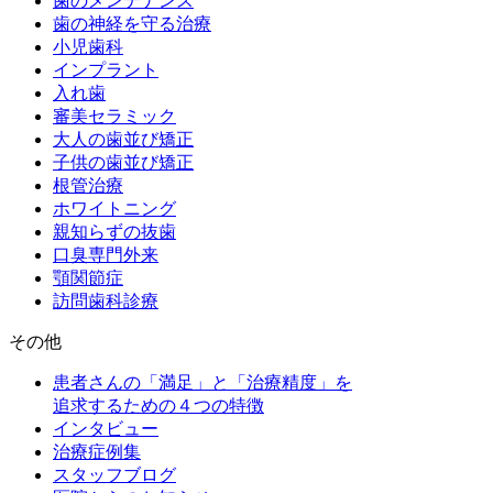
歯のメンテナンス
歯の神経を守る治療
小児歯科
インプラント
入れ歯
審美セラミック
大人の歯並び矯正
子供の歯並び矯正
根管治療
ホワイトニング
親知らずの抜歯
口臭専門外来
顎関節症
訪問歯科診療
その他
患者さんの「満足」と「治療精度」を
追求するための４つの特徴
インタビュー
治療症例集
スタッフブログ