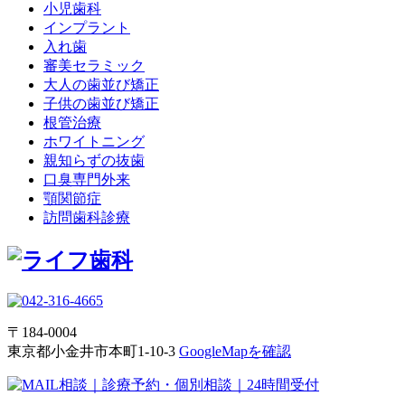
小児歯科
インプラント
入れ歯
審美セラミック
大人の歯並び矯正
子供の歯並び矯正
根管治療
ホワイトニング
親知らずの抜歯
口臭専門外来
顎関節症
訪問歯科診療
〒184-0004
東京都小金井市本町1-10-3
GoogleMapを確認