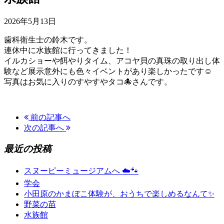
2026年5月13日
歯科衛生士の鈴木です。
連休中に水族館に行ってきました！
イルカショーや餌やりタイム、アコヤ貝の真珠の取り出し体
験など展示意外にも色々イベントがあり楽しかったです☺️
写真はお気に入りのすやすやタコ🐙さんです。
前の記事へ
次の記事へ
最近の投稿
スヌーピーミュージアムへ ☁️🐾
学会
小田原のかまぼこ体験が、おうちで楽しめるなんて✨
野菜の苗
水族館