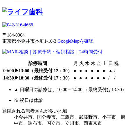
〒184-0004
東京都小金井市本町1-10-3
GoogleMapを確認
診療時間
月
火
水
木
金
土
日
祝
09:00
▶
13:00
（最終受付 12：30）
●
●
●
●
●
●
▲
/
14:30
▶
18:30
（最終受付 17：30）
●
●
●
●
●
●
/
/
▲ 日曜日の診療は、10:00～14:00 （最終受付は13:30）
※ 祝日は休診
通院される患者さんが多い地域
小金井市、国分寺市、三鷹市、武蔵野市、小平市、府
中市、調布市、国立市、立川市、西東京市