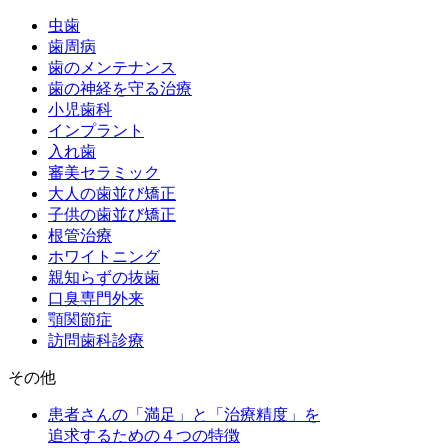
虫歯
歯周病
歯のメンテナンス
歯の神経を守る治療
小児歯科
インプラント
入れ歯
審美セラミック
大人の歯並び矯正
子供の歯並び矯正
根管治療
ホワイトニング
親知らずの抜歯
口臭専門外来
顎関節症
訪問歯科診療
その他
患者さんの「満足」と「治療精度」を
追求するための４つの特徴