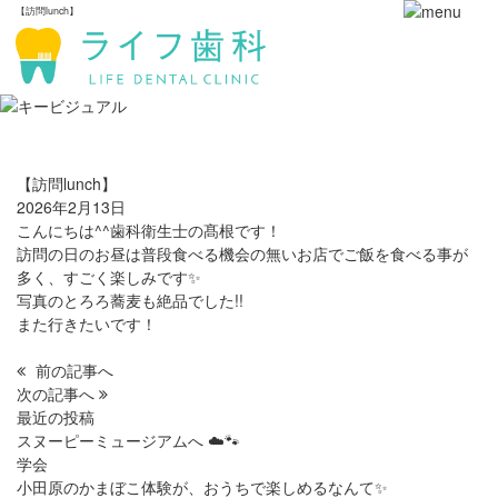
【訪問lunch】
【訪問lunch】
2026年2月13日
こんにちは^^歯科衛生士の髙根です！
訪問の日のお昼は普段食べる機会の無いお店でご飯を食べる事が
多く、すごく楽しみです✨️
写真のとろろ蕎麦も絶品でした!!
また行きたいです！
前の記事へ
次の記事へ
最近の投稿
スヌーピーミュージアムへ ☁️🐾
学会
小田原のかまぼこ体験が、おうちで楽しめるなんて✨