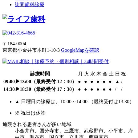
訪問歯科診療
〒184-0004
東京都小金井市本町1-10-3
GoogleMapを確認
診療時間
月
火
水
木
金
土
日
祝
09:00
▶
13:00
（最終受付 12：30）
●
●
●
●
●
●
▲
/
14:30
▶
18:30
（最終受付 17：30）
●
●
●
●
●
●
/
/
▲ 日曜日の診療は、10:00～14:00 （最終受付は13:30）
※ 祝日は休診
通院される患者さんが多い地域
小金井市、国分寺市、三鷹市、武蔵野市、小平市、府
中市、調布市、国立市、立川市、西東京市