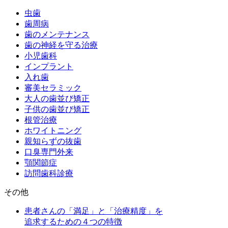
虫歯
歯周病
歯のメンテナンス
歯の神経を守る治療
小児歯科
インプラント
入れ歯
審美セラミック
大人の歯並び矯正
子供の歯並び矯正
根管治療
ホワイトニング
親知らずの抜歯
口臭専門外来
顎関節症
訪問歯科診療
その他
患者さんの「満足」と「治療精度」を
追求するための４つの特徴