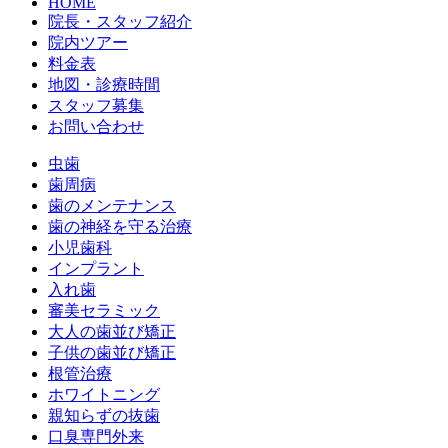
HOME
院長・スタッフ紹介
院内ツアー
料金表
地図・診療時間
スタッフ募集
お問い合わせ
虫歯
歯周病
歯のメンテナンス
歯の神経を守る治療
小児歯科
インプラント
入れ歯
審美セラミック
大人の歯並び矯正
子供の歯並び矯正
根管治療
ホワイトニング
親知らずの抜歯
口臭専門外来