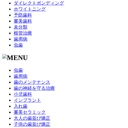
ダイレクトボンディング
ホワイトニング
予防歯科
審美歯科
未分類
根管治療
歯周病
虫歯
虫歯
歯周病
歯のメンテナンス
歯の神経を守る治療
小児歯科
インプラント
入れ歯
審美セラミック
大人の歯並び矯正
子供の歯並び矯正