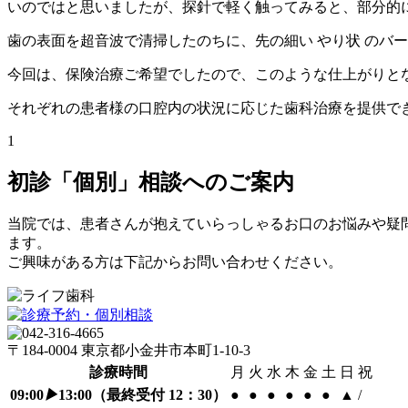
いのではと思いましたが、探針で軽く触ってみると、部分的
歯の表面を超音波で清掃したのちに、先の細い やり状 のバ
今回は、保険治療ご希望でしたので、このような仕上がりと
それぞれの患者様の口腔内の状況に応じた歯科治療を提供で
1
初診「個別」相談へのご案内
当院では、患者さんが抱えていらっしゃるお口のお悩みや疑
ます。
ご興味がある方は下記からお問い合わせください。
〒184-0004 東京都小金井市本町1-10-3
診療時間
月
火
水
木
金
土
日
祝
09:00
▶
13:00
（最終受付 12：30）
●
●
●
●
●
●
▲
/