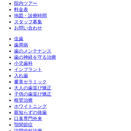
院内ツアー
料金表
地図・診療時間
スタッフ募集
お問い合わせ
虫歯
歯周病
歯のメンテナンス
歯の神経を守る治療
小児歯科
インプラント
入れ歯
審美セラミック
大人の歯並び矯正
子供の歯並び矯正
根管治療
ホワイトニング
親知らずの抜歯
口臭専門外来
顎関節症
訪問歯科診療