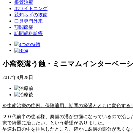
根管治療
ホワイトニング
親知らずの抜歯
口臭専門外来
顎関節症
訪問歯科診療
小窩裂溝う蝕・ミニマムインターベーシ
2017年8月28日
※虫歯治療の症例。保険適用。期間の経過とともに変色する
２０代前半の患者様、奥歯の溝が虫歯になっているので治し
療で綺麗に治したい、という希望がありました。
早速お口の中を拝見したところ、確かに裂溝の部分が黒くな