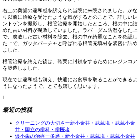
右上の奥歯の違和感を訴えられ当院に来院されました。かな
り以前に治療を受けたような気がするとのことで、詳しいレ
ントゲンを撮影し、根管治療を開始したところ、根の中に詰
めた古い材料が腐敗していました。ラバーダム防湿をした上
で、腐敗した古い材料を除去、根の中が綺麗なことを確認し
た上で、ガッタパーチャと呼ばれる根管充填材を緊密に詰め
ました。
根管治療を終えた後は、確実に封鎖をするためにレジンコア
を築造しました。
現在では違和感も消え、快適にお食事を取ることができるよ
うになったようで、とても嬉しく思います。
1
最近の投稿
クリーニングの大切さー新小金井・武蔵境・武蔵小金
井・国立の歯科・歯医者
矮小歯の治療ー多磨・新小金井・武蔵境・武蔵小金井