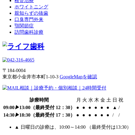
根管治療
ホワイトニング
親知らずの抜歯
口臭専門外来
顎関節症
訪問歯科診療
〒184-0004
東京都小金井市本町1-10-3
GoogleMapを確認
診療時間
月
火
水
木
金
土
日
祝
09:00
▶
13:00
（最終受付 12：30）
●
●
●
●
●
●
▲
/
14:30
▶
18:30
（最終受付 17：30）
●
●
●
●
●
●
/
/
▲ 日曜日の診療は、10:00～14:00 （最終受付は13:30）