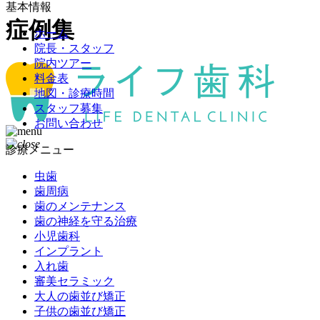
基本情報
症例集
ホーム
院長・スタッフ
院内ツアー
料金表
地図・診療時間
スタッフ募集
お問い合わせ
診療メニュー
虫歯
歯周病
歯のメンテナンス
歯の神経を守る治療
小児歯科
インプラント
入れ歯
審美セラミック
大人の歯並び矯正
子供の歯並び矯正