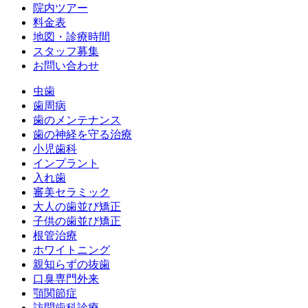
院内ツアー
料金表
地図・診療時間
スタッフ募集
お問い合わせ
虫歯
歯周病
歯のメンテナンス
歯の神経を守る治療
小児歯科
インプラント
入れ歯
審美セラミック
大人の歯並び矯正
子供の歯並び矯正
根管治療
ホワイトニング
親知らずの抜歯
口臭専門外来
顎関節症
訪問歯科診療