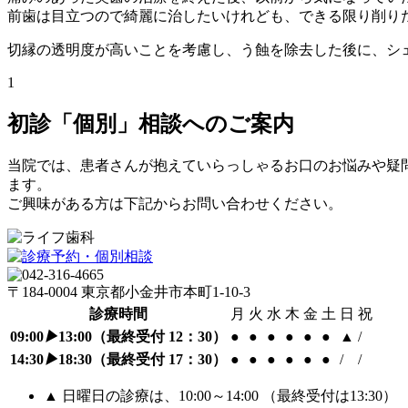
前歯は目立つので綺麗に治したいけれども、できる限り削り
切縁の透明度が高いことを考慮し、う蝕を除去した後に、シ
1
初診「個別」相談へのご案内
当院では、患者さんが抱えていらっしゃるお口のお悩みや疑
ます。
ご興味がある方は下記からお問い合わせください。
〒184-0004 東京都小金井市本町1-10-3
診療時間
月
火
水
木
金
土
日
祝
09:00
▶
13:00
（最終受付 12：30）
●
●
●
●
●
●
▲
/
14:30
▶
18:30
（最終受付 17：30）
●
●
●
●
●
●
/
/
▲ 日曜日の診療は、10:00～14:00 （最終受付は13:30）