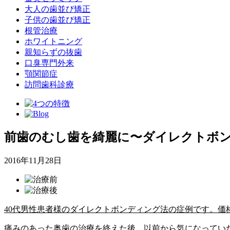
大人の歯並び矯正
子供の歯並び矯正
根管治療
ホワイトニング
親知らずの抜歯
口臭専門外来
顎関節症
訪問歯科診療
前歯のむし歯を綺麗に〜ダイレクトボン
2016年11月28日
40代男性患者様のダイレクトボンディング法の症例です。価
痛みのあった奥歯の治療を終えた後、以前から気になってい